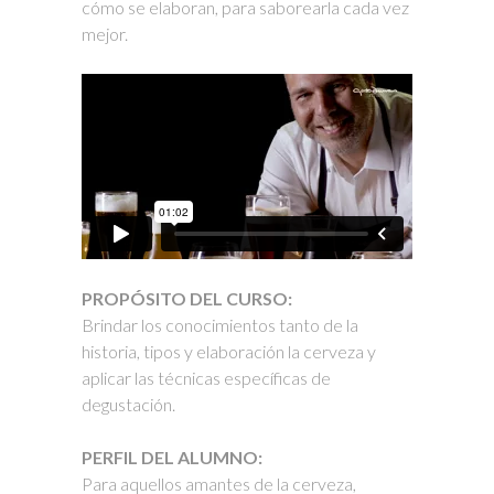
cómo se elaboran, para saborearla cada vez
mejor.
PROPÓSITO DEL CURSO:
Brindar los conocimientos tanto de la
historia, tipos y elaboración la cerveza y
aplicar las técnicas específicas de
degustación.
PERFIL DEL ALUMNO:
Para aquellos amantes de la cerveza,