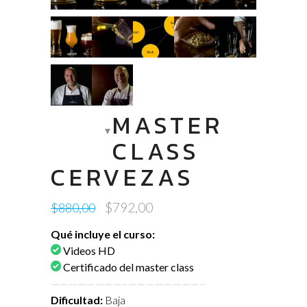
MASTER
CLASS
CERVEZAS
Original
Current
$
792,00
$
880,00
price
price
Qué incluye el curso:
was:
is:
Videos HD
$880,00.
$792,00.
Certificado del master class
————————–
————————–
Dificultad:
Baja