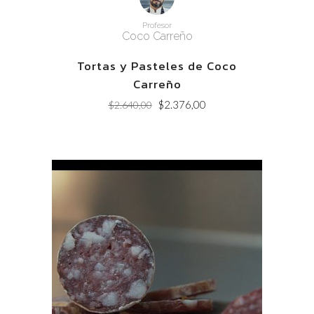
Profesor
Coco Carreño
Tortas y Pasteles de Coco
Carreño
Original
Current
$
2.376,00
$
2.640,00
price
price
was:
is:
$2.640,00.
$2.376,00.