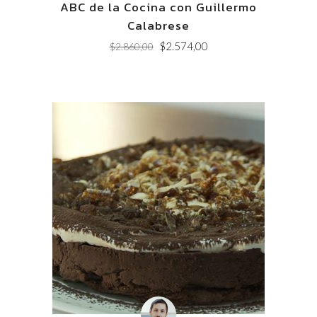
ABC de la Cocina con Guillermo
Calabrese
Original
Current
$
2.574,00
$
2.860,00
price
price
was:
is:
$2.860,00.
$2.574,00.