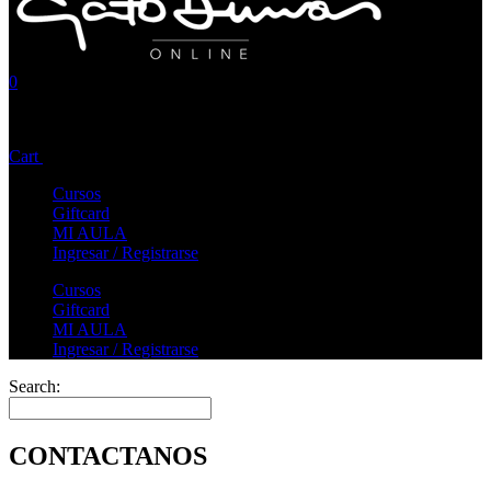
0
No products in the cart.
Cart
Total:
$
0,00
Cursos
Giftcard
MI AULA
Ingresar / Registrarse
Cursos
Giftcard
MI AULA
Ingresar / Registrarse
Search:
CONTACTANOS