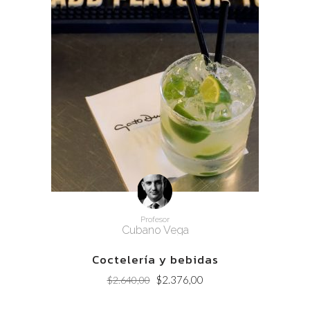
Profesor
Cubano Vega
Coctelería y bebidas
Original
Current
$
2.376,00
$
2.640,00
price
price