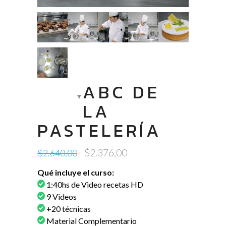
ABC DE
LA
PASTELERÍA
Original
Current
$
2.376,00
$
2.640,00
price
price
Qué incluye el curso:
was:
is:
1:40hs de Video recetas HD
$2.640,00.
$2.376,00.
9 Videos
+20 técnicas
Material Complementario