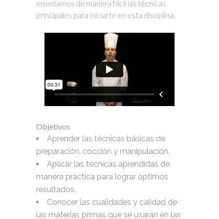
enseñamos de manera fácil las técnicas
principales para iniciarte en esta disciplina.
Objetivos
Aprender las técnicas básicas de
preparación, cocción y manipulación.
Aplicar las técnicas aprendidas de
manera práctica para lograr óptimos
resultados.
Conocer las cualidades y calidad de
las materias primas que se usarán en las