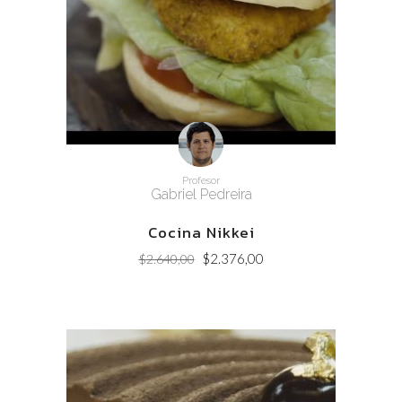
Profesor
Gabriel Pedreira
Cocina Nikkei
Original
Current
$
2.376,00
$
2.640,00
price
price
was:
is:
$2.640,00.
$2.376,00.