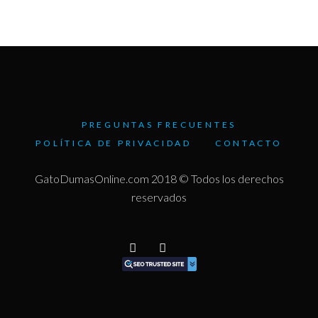
was:
is:
$2.640,00.
$2.376,00.
PREGUNTAS FRECUENTES
POLÍTICA DE PRIVACIDAD
CONTACTO
GatoDumasOnline.com 2018 © Todos los derechos
reservados