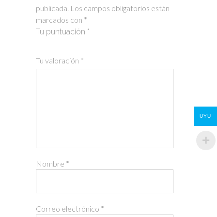
publicada.
Los campos obligatorios están
marcados con
*
Tu puntuación
*
1
2 of
3 of 5
4 of 5
5 of 5 stars
Tu valoración
*
of
5
stars
stars
5
stars
stars
UYU
Nombre
*
Correo electrónico
*