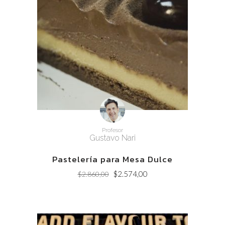
Profesor
Gustavo Nari
Pastelería para Mesa Dulce
Original
Current
$
2.574,00
$
2.860,00
price
price
was:
is:
$2.860,00.
$2.574,00.