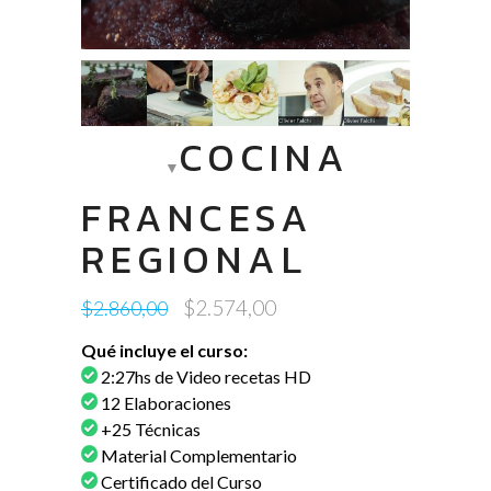
COCINA
FRANCESA
REGIONAL
Original
Current
$
2.574,00
$
2.860,00
price
price
Qué incluye el curso:
was:
is:
2:27hs de Video recetas HD
$2.860,00.
$2.574,00.
12 Elaboraciones
+25 Técnicas
Material Complementario
Certificado del Curso