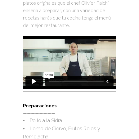
platos originales que el chef Olivier Falchi
enseña a preparar, con una variedad de
recetas harás que tu cocina tenga el menú
del mejor restaurante.
Preparaciones
————————
Pollo a la Sidra
Lomo de Ciervo, Frutos Rojos y
Remolacha