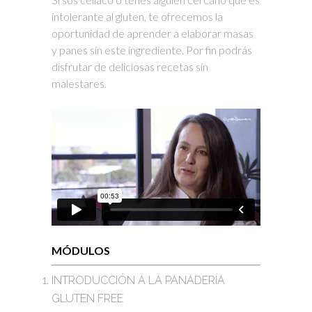
intolerante al gluten, te ofrecemos la
oportunidad de aprender a elaborar masas
y panes sin este ingrediente. Por fin podrás
disfrutar de deliciosas recetas sin
malestares.
MÓDULOS
INTRODUCCIÓN A LA PANADERÍA
GLUTEN FREE