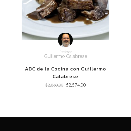
Profesor
Guillermo Calabrese
ABC de la Cocina con Guillermo
Calabrese
Original
Current
$
2.574,00
$
2.860,00
price
price
was:
is:
$2.860,00.
$2.574,00.