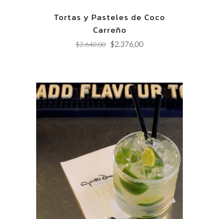
Tortas y Pasteles de Coco
Carreño
Original
Current
$
2.376,00
$
2.640,00
price
price
was:
is:
$2.640,00.
$2.376,00.