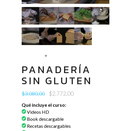
PANADERÍA
SIN GLUTEN
Original
Current
$
2.772,00
$
3.080,00
price
price
Qué incluye el curso:
was:
is:
Videos HD
$3.080,00.
$2.772,00.
Book descargable
Recetas descargables